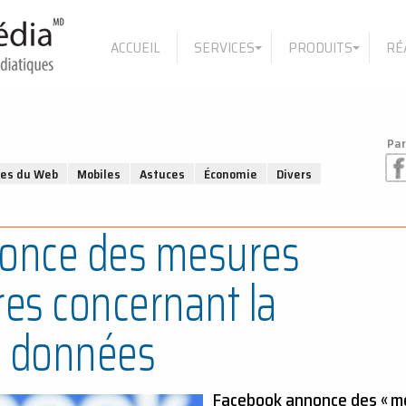
ACCUEIL
SERVICES
PRODUITS
RÉ
Par
ges du Web
Mobiles
Astuces
Économie
Divers
once des mesures
es concernant la
s données
Facebook annonce des « m