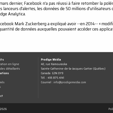
ars dernier, Facebook n'a pas réussi à faire retomber la polém
 lanceurs d'alertes, les données de 50 millions d'utilisateurs
idge Analytica.
acebook Mark Zuckerberg a expliqué avoir --en 2014-- « modif
quantité de données auxquelles pouvaient accéder ces applicati
its
Prodige Média
ration en ligne
40, rue Kamouraska
 des détaillants
Sainte-Catherine-de-la-Jacques-Cartier (Québec)
sations
Canada G3N 0Y9
Tél. : 418.875.4141
més
Courriel :
info@prodigemedia.com
s
ct
 2026
Pol