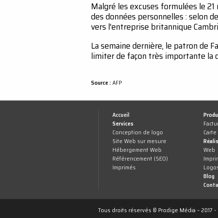
Malgré les excuses formulées le 21 m
des données personnelles : selon des
vers l'entreprise britannique Cambr
La semaine dernière, le patron de F
limiter de façon très importante la 
Source :
AFP
Accueil
Produ
Services
Factu
Conception de logo
Carte
Site Web sur mesure
Réali
Hébergement Web
Web
Référencement (SEO)
Impri
Imprimés
Logo
Blog
Conta
Tous droits réservés © Prodige Média – 2017 -